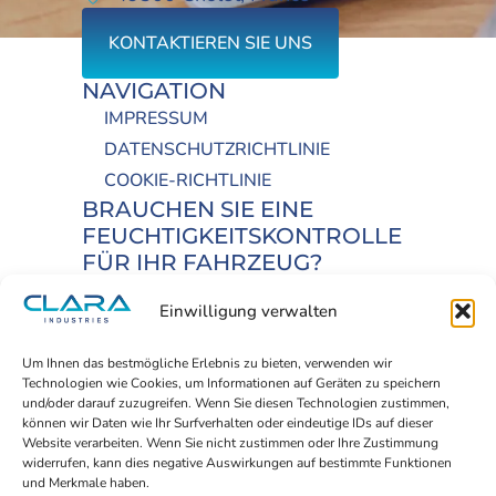
KONTAKTIEREN SIE UNS
NAVIGATION
IMPRESSUM
DATENSCHUTZRICHTLINIE
COOKIE-RICHTLINIE
BRAUCHEN SIE EINE
FEUCHTIGKEITSKONTROLLE
FÜR IHR FAHRZEUG?
FINDEN SIE IHREN
Einwilligung verwalten
PARTNERHÄNDLER
Um Ihnen das bestmögliche Erlebnis zu bieten, verwenden wir
Technologien wie Cookies, um Informationen auf Geräten zu speichern
WERDEN SIE TEIL
und/oder darauf zuzugreifen. Wenn Sie diesen Technologien zustimmen,
können wir Daten wie Ihr Surfverhalten oder eindeutige IDs auf dieser
UNSERES
Website verarbeiten. Wenn Sie nicht zustimmen oder Ihre Zustimmung
PARTNERNETZWERKS
widerrufen, kann dies negative Auswirkungen auf bestimmte Funktionen
Die umfassende Lösung von
und Merkmale haben.